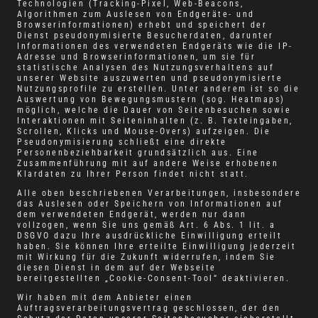
Technologien (Tracking-Pixel, Web-Beacons,
Algorithmen zum Auslesen von Endgeräte- und
Browserinformationen) erhebt und speichert der
Dienst pseudonymisierte Besucherdaten, darunter
Informationen des verwendeten Endgeräts wie die IP-
Adresse und Browserinformationen, um sie für
statistische Analysen des Nutzungsverhaltens auf
unserer Website auszuwerten und pseudonymisierte
Nutzungsprofile zu erstellen. Unter anderem ist so die
Auswertung von Bewegungsmustern (sog. Heatmaps)
möglich, welche die Dauer von Seitenbesuchen sowie
Interaktionen mit Seiteninhalten (z. B. Texteingaben,
Scrollen, Klicks und Mouse-Overs) aufzeigen. Die
Pseudonymisierung schließt eine direkte
Personenbeziehbarkeit grundsätzlich aus. Eine
Zusammenführung mit auf andere Weise erhobenen
Klardaten zu Ihrer Person findet nicht statt.
Alle oben beschriebenen Verarbeitungen, insbesondere
das Auslesen oder Speichern von Informationen auf
dem verwendeten Endgerät, werden nur dann
vollzogen, wenn Sie uns gemäß Art. 6 Abs. 1 lit. a
DSGVO dazu Ihre ausdrückliche Einwilligung erteilt
haben. Sie können Ihre erteilte Einwilligung jederzeit
mit Wirkung für die Zukunft widerrufen, indem Sie
diesen Dienst in dem auf der Webseite
bereitgestellten „Cookie-Consent-Tool“ deaktivieren.
Wir haben mit dem Anbieter einen
Auftragsverarbeitungsvertrag geschlossen, der den